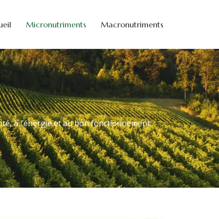
eil
Micronutriments
Macronutriments
ité, à l’énergie et au bon fonctionnement