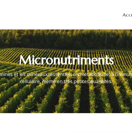
Accu
Micronutriments
ines et les minéraux, essentiels au métabolisme, à l’immun
cellulaire, même en très petites quantités.