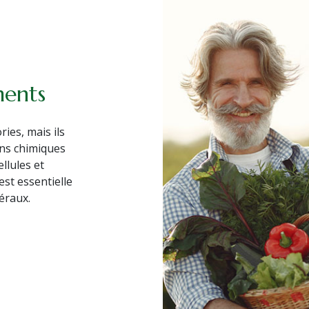
ments
ies, mais ils
ons chimiques
llules et
est essentielle
éraux.